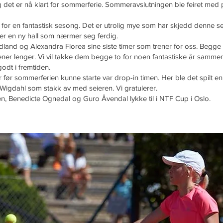
 det er nå klart for sommerferie. Sommeravslutningen ble feiret med piz
e for en fantastisk sesong. Det er utrolig mye som har skjedd denne 
er en ny hall som nærmer seg ferdig.
nd og Alexandra Florea sine siste timer som trener for oss. Begge to
ner lenger. Vi vil takke dem begge to for noen fantastiske år sammen
godt i fremtiden.
 før sommerferien kunne starte var drop-in timen. Her ble det spilt 
r Wigdahl som stakk av med seieren. Vi gratulerer.
, Benedicte Ognedal og Guro Åvendal lykke til i NTF Cup i Oslo.