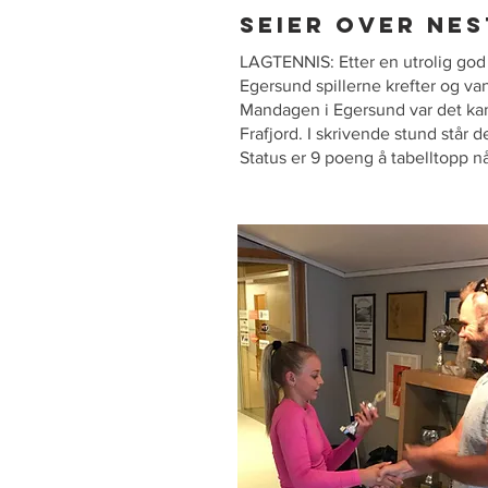
SEIER OVER NE
LAGTENNIS: Etter en utrolig god
Egersund spillerne krefter og van
Mandagen i Egersund var det kamp
Frafjord. I skrivende stund står d
Status er 9 poeng å tabelltopp når 