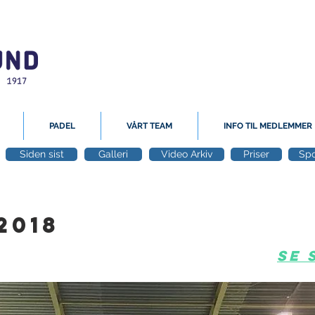
PADEL
VÅRT TEAM
INFO TIL MEDLEMMER
Siden sist
Galleri
Video Arkiv
Priser
Spo
2018
se 