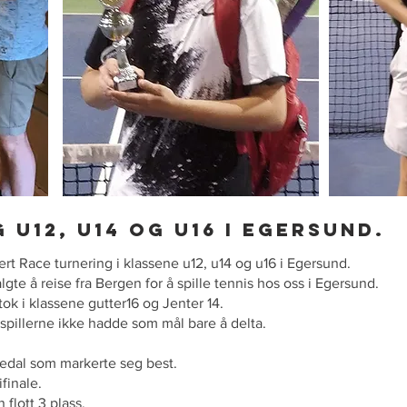
 u12, u14
og u16 i Egersund.
rt Race turnering i klassene u12, u14 og u16 i Egersund.
algte å reise fra Bergen for å spille tennis hos oss i Egersund.
ok i klassene gutter16 og Jenter 14.
e spillerne ikke hadde som mål bare å delta.
nedal som markerte seg best.
ifinale.
flott 3 plass.