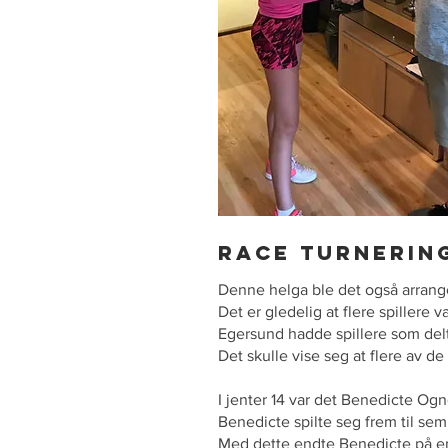
Race turnering
Denne helga ble det også arrange
Det er gledelig at flere spillere v
Egersund hadde spillere som delt
Det skulle vise seg at flere av d
I jenter 14 var det Benedicte Og
Benedicte spilte seg frem til sem
Med dette endte Benedicte på en 