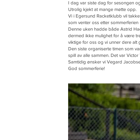
I dag var siste dag for sesongen og
Utrolig kjekt at mange møtte opp.
Vi i Egersund Racketklubb vil takk
som venter oss etter sommerferien 
Denne uken hadde både Astrid Hadla
dermed ikke mulighet for å være tre
viktige for oss og vi unner dere alt 
Den siste organiserte timen som var
spill av alle sammen. Det var Victo
Samtidig ønsker vi Vegard Jacobsen
God sommerferie!