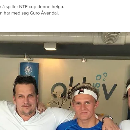
er å spiller NTF cup denne helga.
un har med seg Guro Åvendal.