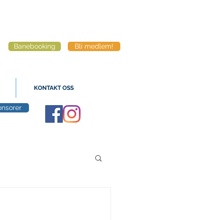
Banebooking
Bli medlem!
KONTAKT OSS
nsorer