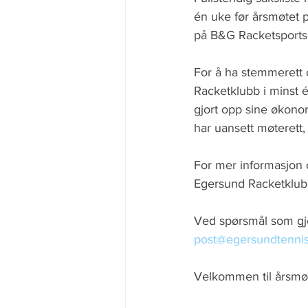
én uke før årsmøtet 
på B&G Racketsportse
For å ha stemmerett
Racketklubb i minst é
gjort opp sine økono
har uansett møterett, t
For mer informasjon 
Egersund Racketklubb
Ved spørsmål som gje
post@egersundtennis
Velkommen til årsmøt