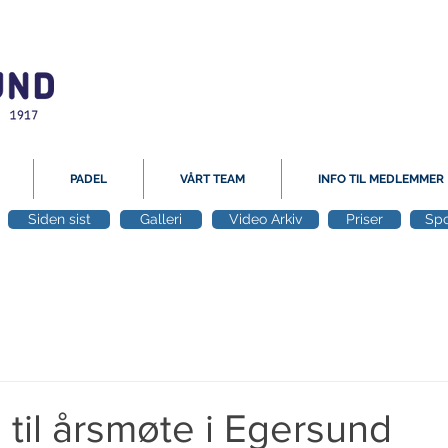
PADEL
VÅRT TEAM
INFO TIL MEDLEMMER
Siden sist
Galleri
Video Arkiv
Priser
Spo
g til årsmøte i Egersund