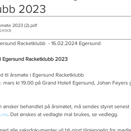
lubb 2023
rsmøte 2023 (2)
.pdf
 245KB
ersund Racketklubb  - 16.02.2024 Egersund 
e i Egersund Racketklubb 2023 
ed til årsmøte i Egersund Racketklubb  
. mars kl 19.00 på Grand Hotell Egersund, Johan Feyers g
ønsker behandlet på årsmøtet, må sendes styret senest 
.no
. Det ønskes at vedlagte mal brukes, se vedlegg. 
 med alle saksdokumenter vil bli gjort tilgjengelig for me