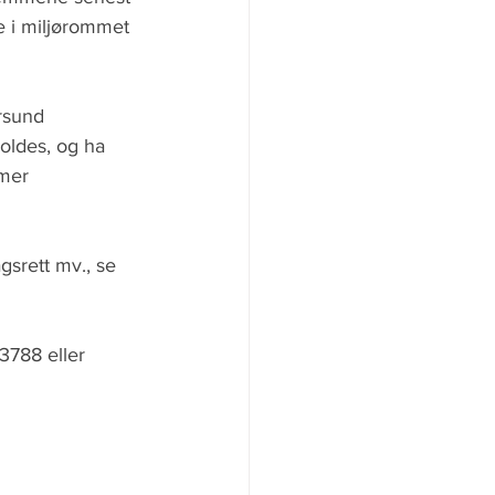
ve i miljørommet 
rsund 
oldes, og ha 
mer 
srett mv., se 
3788 eller 