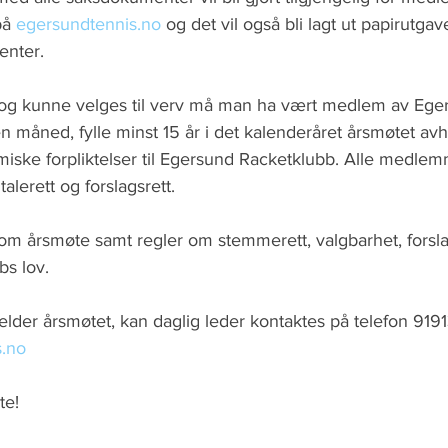
på 
egersundtennis.no
 og det vil også bli lagt ut papirutga
nter. 
 og kunne velges til verv må man ha vært medlem av Ege
n måned, fylle minst 15 år i det kalenderåret årsmøtet avh
miske forpliktelser til Egersund Racketklubb. Alle medlem
alerett og forslagsrett. 
om årsmøte samt regler om stemmerett, valgbarhet, forslag
s lov. 
lder årsmøtet, kan daglig leder kontaktes på telefon 9191
.no
e! 