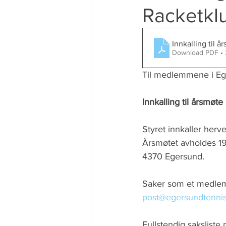
Racketk
Innkalling til å
Download PDF •
Til medlemmene i Eg
Innkalling til årsmøt
Styret innkaller herv
Årsmøtet avholdes 19
4370 Egersund.
Saker som et medlem 
post@egersundtennis
Fullstendig saksliste