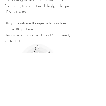
For booking av badminton strøtimer eller
faste timer, ta kontakt med daglig leder på
tlf: 91 91 37 88
Utstyr må selv medbringes, eller kan leies
mot kr 100 pr. time.
Husk at vi har avtale med Sport 1 Egersund,
25 % rabatt!
Bli medlem