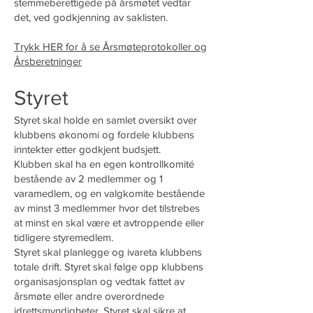
stemmeberettigede på årsmøtet vedtar
det, ved godkjenning av saklisten.
Trykk HER for å se Årsmøteprotokoller og
Årsberetninger
Styret
Styret skal holde en samlet oversikt over
klubbens økonomi og fordele klubbens
inntekter etter godkjent budsjett.
Klubben skal ha en egen kontrollkomité
bestående av 2 medlemmer og 1
varamedlem, og en valgkomite bestående
av minst 3 medlemmer hvor det tilstrebes
at minst en skal være et avtroppende eller
tidligere styremedlem.
Styret skal planlegge og ivareta klubbens
totale drift. Styret skal følge opp klubbens
organisasjonsplan og vedtak fattet av
årsmøte eller andre overordnede
idrettsmyndigheter. Styret skal sikre at