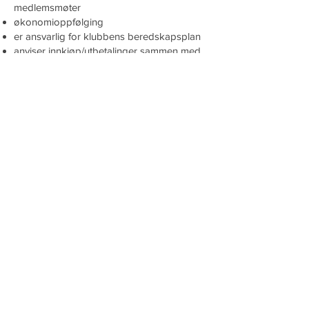
medlemsmøter
økonomioppfølging
er ansvarlig for klubbens beredskapsplan
anviser innkjøp/utbetalinger sammen med
styreleder og/eller daglig leder i tilfeller
hvor innkjøp/utbetaling ikke tilhører en av
gruppene.
Styremedlemmer
møter på styrets møter
tildeles konkrete oppgaver i henhold til
styrets vedtak
kan være valgt til spesielle oppgaver, som
f.eks dugnadsansvarlig,
arrangementsansvarlig, økonomiansvarlig
etc.
Generelt
Det er viktig med en god arbeidsfordeling
for å ivareta drift og utvikling. Tenk også